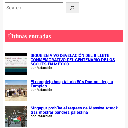
S
e
a
r
c
Últimas entradas
h
SIGUE EN VIVO DEVELACIÓN DEL BILLETE
CONMEMORATIVO DEL CENTENARIO DE LOS
SCOUTS EN MÉXICO
por Redacción
El complejo hospitalario 50’s Doctors llega a
Tampico
por Redacción
Singapur prohíbe el regreso de Massive Attack
tras mostrar bandera palestina
por Redacción