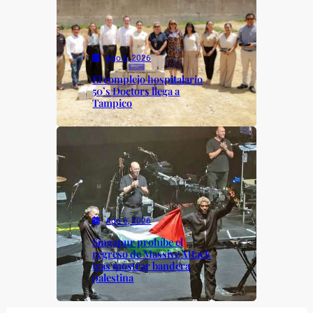
Ago 6, 2026
El complejo hospitalario
50’s Doctors llega a
Tampico
Ago 6, 2026
Singapur prohíbe el
regreso de Massive Attack
tras mostrar bandera
palestina