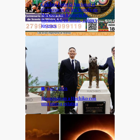
Celebra Lotería Nacional el
Centenario de los Scouts en
México y su historia de
formación en niñas, niños y
jóvenes
Ago 7, 2026
Homenajean a Hachiko con
una nueva estatua