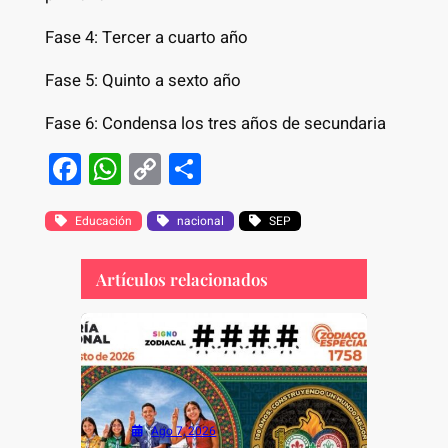
Fase 4: Tercer a cuarto año
Fase 5: Quinto a sexto año
Fase 6: Condensa los tres años de secundaria
F
W
C
S
a
h
o
h
c
at
p
ar
Educación
nacional
SEP
e
s
y
e
Artículos relacionados
b
A
Li
o
p
n
o
p
k
k
Ago 7, 2026