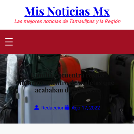
Saltar
Mis Noticias Mx
al
contenido
Las mejores noticias de Tamaulipas y la Región
Familia encuentra restos
humanos dentro de maletas que
acababan de comprar
Redaccion
Ago 17, 2022