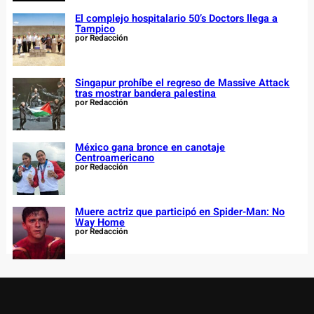
El complejo hospitalario 50’s Doctors llega a
Tampico
por Redacción
Singapur prohíbe el regreso de Massive Attack
tras mostrar bandera palestina
por Redacción
México gana bronce en canotaje
Centroamericano
por Redacción
Muere actriz que participó en Spider-Man: No
Way Home
por Redacción