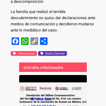
a descomposición
La familia que realizó el terrible
descubrimiento no quiso dar declaraciones ante
medios de comunicación y decidieron mudarse
ante lo mediático del caso.
F
W
C
S
a
h
o
h
c
at
p
ar
internacional
Nueva Zelanda
e
s
y
e
Artículos relacionados
b
A
Li
o
p
n
o
p
k
k
Ago 6, 2026
SIGUE EN VIVO