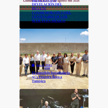
DEVELACIÓN DEL
BILLETE
CONMEMORATIVO DEL
CENTENARIO DE LOS
SCOUTS EN MÉXICO
Ago 6, 2026
El complejo hospitalario
50’s Doctors llega a
Tampico