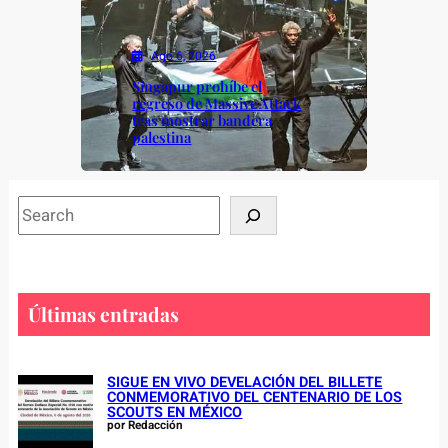
Ago 6, 2026
Singapur prohíbe el
regreso de Massive Attack
tras mostrar bandera
palestina
S
e
a
r
c
Últimas entradas
h
SIGUE EN VIVO DEVELACIÓN DEL BILLETE
CONMEMORATIVO DEL CENTENARIO DE LOS
SCOUTS EN MÉXICO
por Redacción