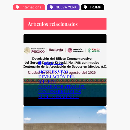
a
h
o
h
c
at
p
ar
internacional
NUEVA YORK
TRUMP
e
s
y
e
Artículos relacionados
b
A
Li
o
p
n
o
p
k
k
Ago 6, 2026
SIGUE EN VIVO
DEVELACIÓN DEL
BILLETE
CONMEMORATIVO DEL
CENTENARIO DE LOS
SCOUTS EN MÉXICO