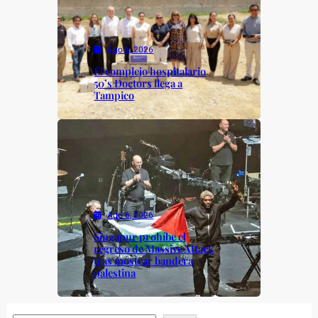
Ago 6, 2026
El complejo hospitalario
50’s Doctors llega a
Tampico
Ago 6, 2026
Singapur prohíbe el
regreso de Massive Attack
tras mostrar bandera
palestina