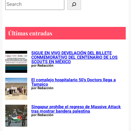
S
e
a
r
c
Últimas entradas
h
SIGUE EN VIVO DEVELACIÓN DEL BILLETE
CONMEMORATIVO DEL CENTENARIO DE LOS
SCOUTS EN MÉXICO
por Redacción
El complejo hospitalario 50’s Doctors llega a
Tampico
por Redacción
Singapur prohíbe el regreso de Massive Attack
tras mostrar bandera palestina
por Redacción