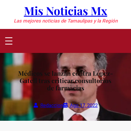
Saltar
Mis Noticias Mx
al
contenido
Las mejores noticias de Tamaulipas y la Región
Médicos se lanzan contra López-
Gatell tras criticar consultorios
de farmacias
Redaccion
Ago 17, 2022