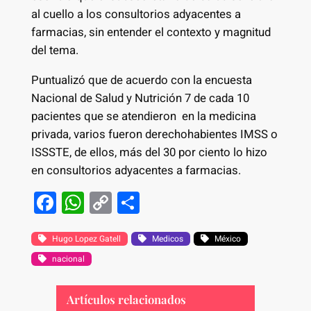
al cuello a los consultorios adyacentes a
farmacias, sin entender el contexto y magnitud
del tema.
Puntualizó que de acuerdo con la encuesta
Nacional de Salud y Nutrición 7 de cada 10
pacientes que se atendieron en la medicina
privada, varios fueron derechohabientes IMSS o
ISSSTE, de ellos, más del 30 por ciento lo hizo
en consultorios adyacentes a farmacias.
F
W
C
S
a
h
o
h
c
at
p
ar
Hugo Lopez Gatell
Medicos
México
nacional
e
s
y
e
b
A
Li
Artículos relacionados