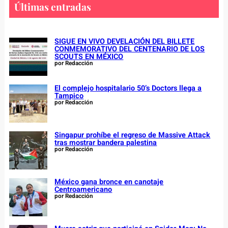
c
Últimas entradas
h
SIGUE EN VIVO DEVELACIÓN DEL BILLETE
CONMEMORATIVO DEL CENTENARIO DE LOS
SCOUTS EN MÉXICO
por Redacción
El complejo hospitalario 50’s Doctors llega a
Tampico
por Redacción
Singapur prohíbe el regreso de Massive Attack
tras mostrar bandera palestina
por Redacción
México gana bronce en canotaje
Centroamericano
por Redacción