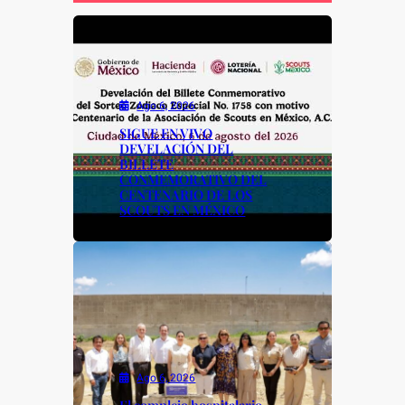
o
p
n
o
p
k
k
Ago 6, 2026
SIGUE EN VIVO
DEVELACIÓN DEL
BILLETE
CONMEMORATIVO DEL
CENTENARIO DE LOS
SCOUTS EN MÉXICO
Ago 6, 2026