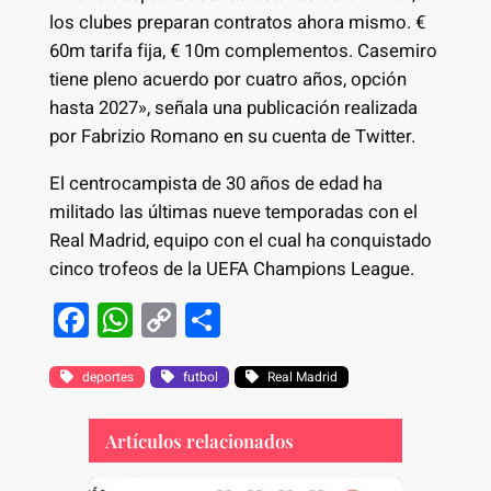
los clubes preparan contratos ahora mismo. €
60m tarifa fija, € 10m complementos. Casemiro
tiene pleno acuerdo por cuatro años, opción
hasta 2027», señala una publicación realizada
por Fabrizio Romano en su cuenta de Twitter.
El centrocampista de 30 años de edad ha
militado las últimas nueve temporadas con el
Real Madrid, equipo con el cual ha conquistado
cinco trofeos de la UEFA Champions League.
F
W
C
S
a
h
o
h
c
at
p
ar
deportes
futbol
Real Madrid
e
s
y
e
Artículos relacionados
b
A
Li