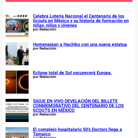
h
Celebra Lotería Nacional el Centenario de los
Scouts en México y su historia de formación en
niñas, niños y jóvenes
por Redacción
Homenajean a Hachiko con una nueva estatua
por Redacción
Eclipse total de Sol oscurecerá Europa.
por Redacción
SIGUE EN VIVO DEVELACIÓN DEL BILLETE
CONMEMORATIVO DEL CENTENARIO DE LOS
SCOUTS EN MÉXICO
por Redacción
El complejo hospitalario 50’s Doctors llega a
Tampico