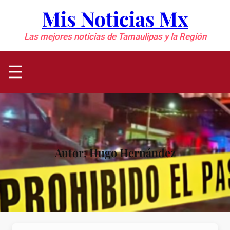
Saltar
Mis Noticias Mx
al
contenido
Las mejores noticias de Tamaulipas y la Región
Autor:
Hugo Hernández