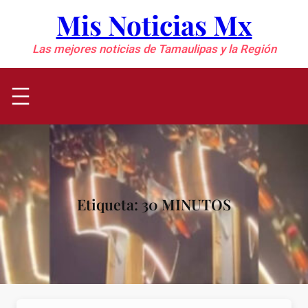
Saltar
Mis Noticias Mx
al
contenido
Las mejores noticias de Tamaulipas y la Región
Etiqueta:
30 MINUTOS