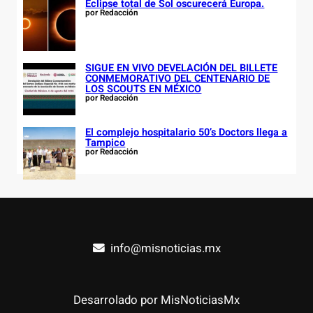
Eclipse total de Sol oscurecerá Europa.
por Redacción
SIGUE EN VIVO DEVELACIÓN DEL BILLETE
CONMEMORATIVO DEL CENTENARIO DE
LOS SCOUTS EN MÉXICO
por Redacción
El complejo hospitalario 50’s Doctors llega a
Tampico
por Redacción
info@misnoticias.mx
Desarrolado por MisNoticiasMx