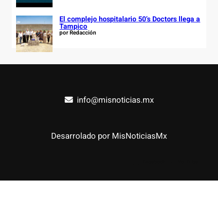
El complejo hospitalario 50’s Doctors llega a
Tampico
por Redacción
info@misnoticias.mx
Desarrolado por MisNoticiasMx
Facebook
YouTube