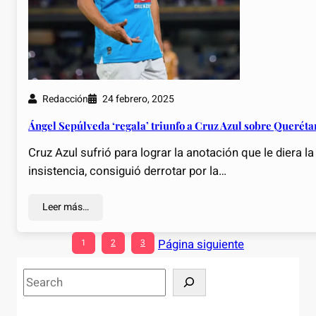
Redacción
24 febrero, 2025
Ángel Sepúlveda ‘regala’ triunfo a Cruz Azul sobre Queréta
Cruz Azul sufrió para lograr la anotación que le diera l
insistencia, consiguió derrotar por la…
Leer más…
Página siguiente
1
2
3
S
e
a