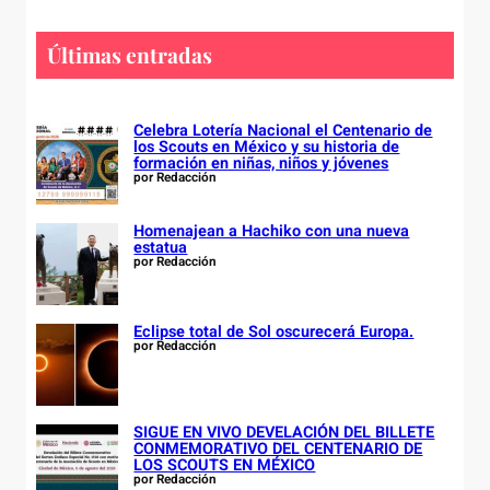
r
c
Últimas entradas
h
Celebra Lotería Nacional el Centenario de
los Scouts en México y su historia de
formación en niñas, niños y jóvenes
por Redacción
Homenajean a Hachiko con una nueva
estatua
por Redacción
Eclipse total de Sol oscurecerá Europa.
por Redacción
SIGUE EN VIVO DEVELACIÓN DEL BILLETE
CONMEMORATIVO DEL CENTENARIO DE
LOS SCOUTS EN MÉXICO
por Redacción