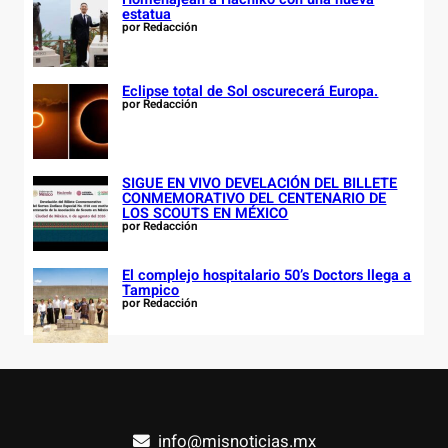
estatua
por Redacción
Eclipse total de Sol oscurecerá Europa.
por Redacción
SIGUE EN VIVO DEVELACIÓN DEL BILLETE
CONMEMORATIVO DEL CENTENARIO DE
LOS SCOUTS EN MÉXICO
por Redacción
El complejo hospitalario 50’s Doctors llega a
Tampico
por Redacción
info@misnoticias.mx