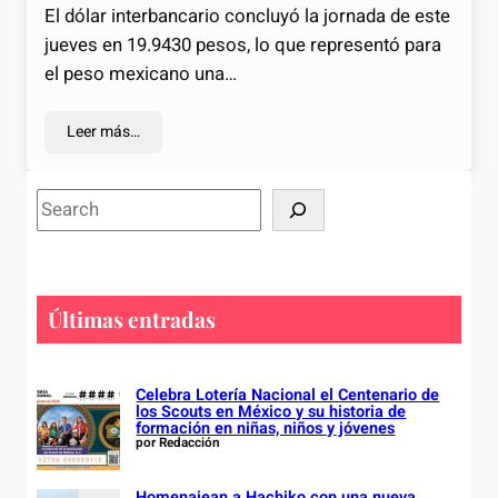
El dólar interbancario concluyó la jornada de este
jueves en 19.9430 pesos, lo que representó para
el peso mexicano una…
Leer más…
S
e
a
r
c
Últimas entradas
h
Celebra Lotería Nacional el Centenario de
los Scouts en México y su historia de
formación en niñas, niños y jóvenes
por Redacción
Homenajean a Hachiko con una nueva