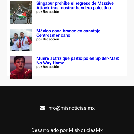
Singapur prohíbe el regreso de Massive
Attack tras mostrar bandera palestina
por Redacción
México gana bronce en canotaje
Centroamericano
por Redacción
Muere actriz que participó en Spider-Man:
No Way Home
por Redacción
info@misnoticias.mx
Desarrolado por MisNoticiasMx