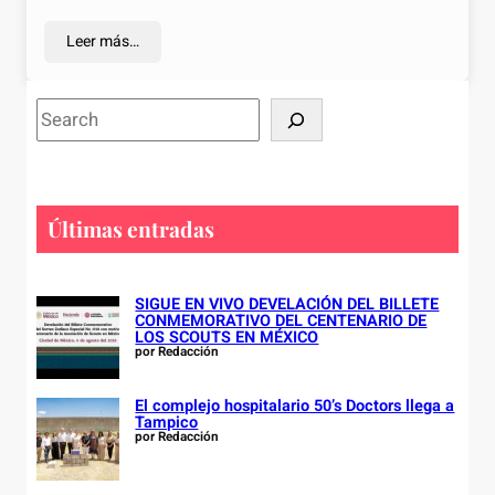
Leer más…
S
e
a
r
c
Últimas entradas
h
SIGUE EN VIVO DEVELACIÓN DEL BILLETE
CONMEMORATIVO DEL CENTENARIO DE
LOS SCOUTS EN MÉXICO
por Redacción
El complejo hospitalario 50’s Doctors llega a
Tampico
por Redacción