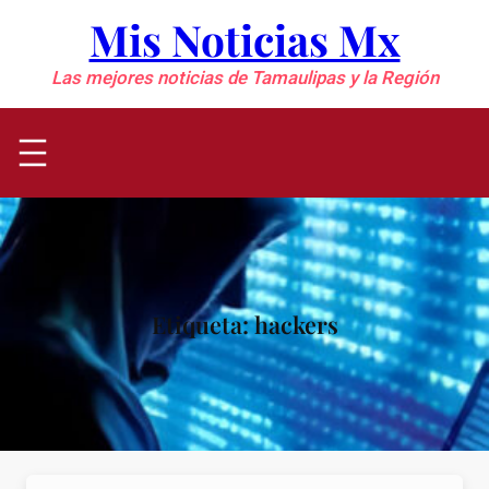
Saltar
Mis Noticias Mx
al
contenido
Las mejores noticias de Tamaulipas y la Región
Etiqueta:
hackers