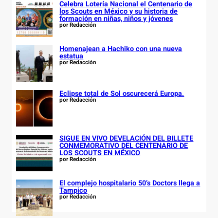
Celebra Lotería Nacional el Centenario de
los Scouts en México y su historia de
formación en niñas, niños y jóvenes
por Redacción
Homenajean a Hachiko con una nueva
estatua
por Redacción
Eclipse total de Sol oscurecerá Europa.
por Redacción
SIGUE EN VIVO DEVELACIÓN DEL BILLETE
CONMEMORATIVO DEL CENTENARIO DE
LOS SCOUTS EN MÉXICO
por Redacción
El complejo hospitalario 50’s Doctors llega a
Tampico
por Redacción