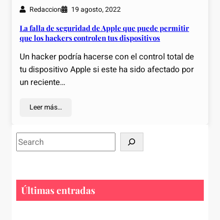
Redaccion
19 agosto, 2022
La falla de seguridad de Apple que puede permitir
que los hackers controlen tus dispositivos
Un hacker podría hacerse con el control total de
tu dispositivo Apple si este ha sido afectado por
un reciente…
Leer más…
S
e
a
r
c
Últimas entradas
h