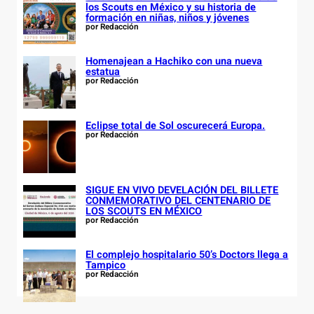
los Scouts en México y su historia de
formación en niñas, niños y jóvenes
por Redacción
Homenajean a Hachiko con una nueva
estatua
por Redacción
Eclipse total de Sol oscurecerá Europa.
por Redacción
SIGUE EN VIVO DEVELACIÓN DEL BILLETE
CONMEMORATIVO DEL CENTENARIO DE
LOS SCOUTS EN MÉXICO
por Redacción
El complejo hospitalario 50’s Doctors llega a
Tampico
por Redacción