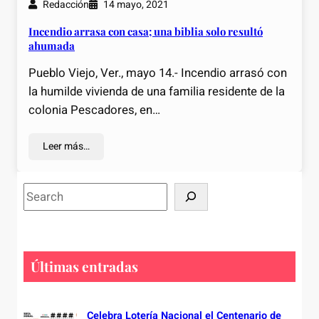
Redacción
14 mayo, 2021
Incendio arrasa con casa; una biblia solo resultó
ahumada
Pueblo Viejo, Ver., mayo 14.- Incendio arrasó con
la humilde vivienda de una familia residente de la
colonia Pescadores, en…
Leer más…
S
e
a
r
c
Últimas entradas
h
Celebra Lotería Nacional el Centenario de