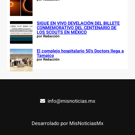
SIGUE EN VIVO DEVELACIÓN DEL BILLETE
CONMEMORATIVO DEL CENTENARIO DE
LOS SCOUTS EN MÉXICO
por Redacción
El complejo hospitalario 50’s Doctors llega a
Tampico
por Redacción
info@misnoticias.mx
Desarrolado por MisNoticiasMx