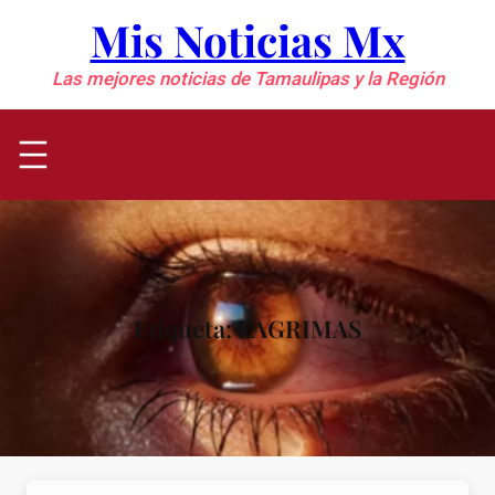
Saltar
Mis Noticias Mx
al
contenido
Las mejores noticias de Tamaulipas y la Región
Etiqueta:
LAGRIMAS