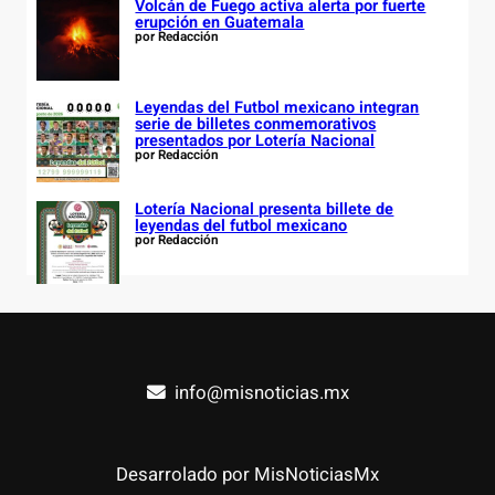
Volcán de Fuego activa alerta por fuerte
erupción en Guatemala
por Redacción
Leyendas del Futbol mexicano integran
serie de billetes conmemorativos
presentados por Lotería Nacional
por Redacción
Lotería Nacional presenta billete de
leyendas del futbol mexicano
por Redacción
info@misnoticias.mx
Desarrolado por MisNoticiasMx