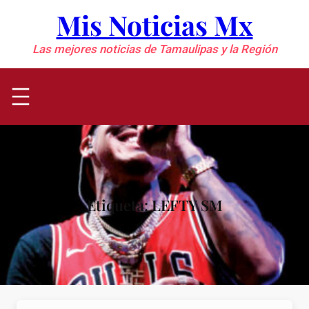
Saltar
Mis Noticias Mx
al
contenido
Las mejores noticias de Tamaulipas y la Región
Etiqueta:
LEFTY SM