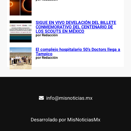
SIGUE EN VIVO DEVELACIÓN DEL BILLETE
CONMEMORATIVO DEL CENTENARIO DE
LOS SCOUTS EN MÉXICO
por Redacción
El complejo hospitalario 50’s Doctors llega a
Tampico
por Redacción
info@misnoticias.mx
Desarrolado por MisNoticiasMx