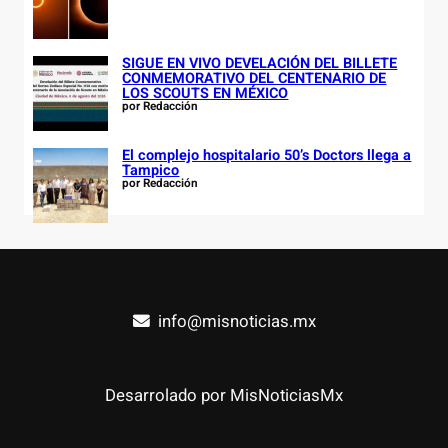
SIGUE EN VIVO DEVELACIÓN DEL BILLETE
CONMEMORATIVO DEL CENTENARIO DE
LOS SCOUTS EN MÉXICO
por Redacción
El complejo hospitalario 50’s Doctors llega a
Tampico
por Redacción
info@misnoticias.mx
Desarrolado por MisNoticiasMx