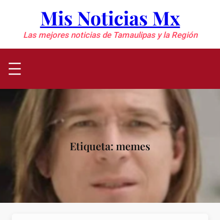
Saltar
Mis Noticias Mx
al
contenido
Las mejores noticias de Tamaulipas y la Región
Etiqueta:
memes