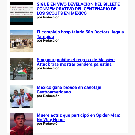
SIGUE EN VIVO DEVELACIÓN DEL BILLETE
CONMEMORATIVO DEL CENTENARIO DE
LOS SCOUTS EN MÉXICO
por Redacción
El complejo hospitalario 50’s Doctors llega a
Tampico
por Redacción
Singapur prohíbe el regreso de Massive
Attack tras mostrar bandera palestina
por Redacción
México gana bronce en canotaje
Centroamericano
por Redacción
Muere actriz que participó en Spider-Man:
No Way Home
por Redacción