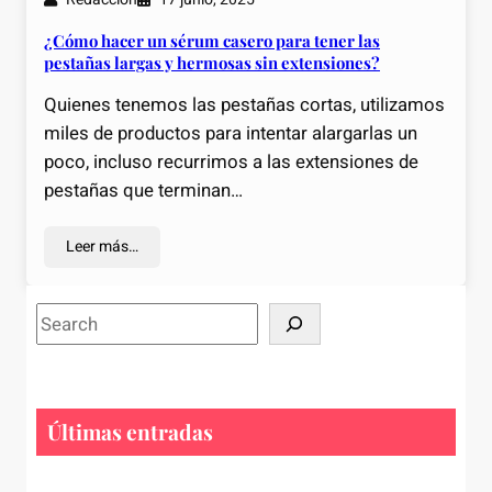
¿Cómo hacer un sérum casero para tener las
pestañas largas y hermosas sin extensiones?
Quienes tenemos las pestañas cortas, utilizamos
miles de productos para intentar alargarlas un
poco, incluso recurrimos a las extensiones de
pestañas que terminan…
Leer más…
S
e
a
r
c
Últimas entradas
h