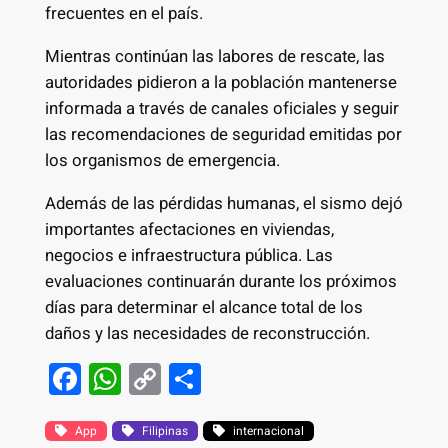
frecuentes en el país.
Mientras continúan las labores de rescate, las
autoridades pidieron a la población mantenerse
informada a través de canales oficiales y seguir
las recomendaciones de seguridad emitidas por
los organismos de emergencia.
Además de las pérdidas humanas, el sismo dejó
importantes afectaciones en viviendas,
negocios e infraestructura pública. Las
evaluaciones continuarán durante los próximos
días para determinar el alcance total de los
daños y las necesidades de reconstrucción.
F
W
C
S
a
h
o
h
c
at
p
ar
App
Filipinas
internacional