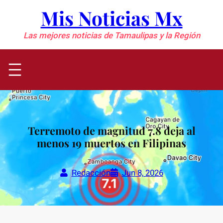
Saltar
Mis Noticias Mx
al
contenido
Las mejores noticias de Tamaulipas y la Región
Terremoto de magnitud 7.8 deja al
menos 19 muertos en Filipinas
Redacción
Jun 8, 2026