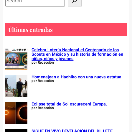
e
a
r
c
Últimas entradas
h
Celebra Lotería Nacional el Centenario de los
Scouts en México y su historia de formación en
niñas, niños y jóvenes
por Redacción
Homenajean a Hachiko con una nueva estatua
por Redacción
Eclipse total de Sol oscurecerá Europa.
por Redacción
SIGUE EN VIVO DEVELACIÓN DEL BILLETE