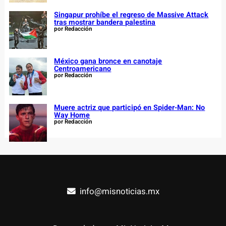
Singapur prohíbe el regreso de Massive Attack
tras mostrar bandera palestina
por Redacción
México gana bronce en canotaje
Centroamericano
por Redacción
Muere actriz que participó en Spider-Man: No
Way Home
por Redacción
info@misnoticias.mx