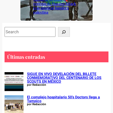
regreso de Massive Attack
tras mostrar bandera
palestina
S
e
a
r
c
Últimas entradas
h
SIGUE EN VIVO DEVELACIÓN DEL BILLETE
CONMEMORATIVO DEL CENTENARIO DE LOS
SCOUTS EN MÉXICO
por Redacción
El complejo hospitalario 50’s Doctors llega a
Tampico
por Redacción