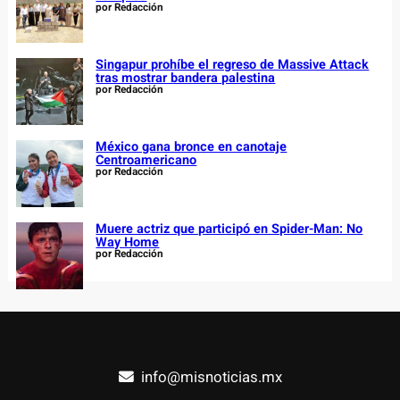
por Redacción
Singapur prohíbe el regreso de Massive Attack
tras mostrar bandera palestina
por Redacción
México gana bronce en canotaje
Centroamericano
por Redacción
Muere actriz que participó en Spider-Man: No
Way Home
por Redacción
info@misnoticias.mx