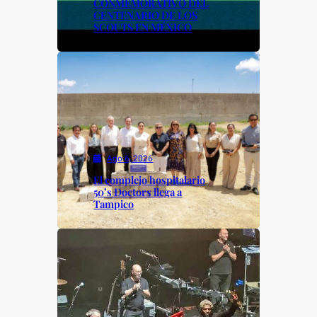
CONMEMORATIVO DEL
CENTENARIO DE LOS
SCOUTS EN MÉXICO
Ago 6, 2026
El complejo hospitalario
50’s Doctors llega a
Tampico