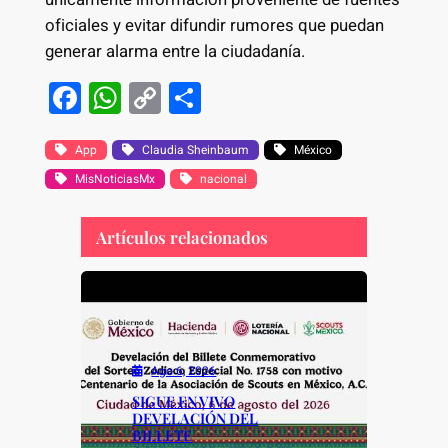
oficiales y evitar difundir rumores que puedan
generar alarma entre la ciudadanía.
F
W
C
S
a
h
o
h
c
at
p
ar
App
Claudia Sheinbaum
México
MisNoticiasMx
e
s
y
nacional
e
b
A
Li
Artículos relacionados
o
p
n
o
p
k
k
Ago 6, 2026
SIGUE EN VIVO
DEVELACIÓN DEL
BILLETE