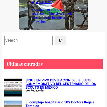
Ago 6, 2026
Singapur prohíbe el
regreso de Massive Attack
tras mostrar bandera
palestina
S
e
a
r
c
Últimas entradas
h
SIGUE EN VIVO DEVELACIÓN DEL BILLETE
CONMEMORATIVO DEL CENTENARIO DE LOS
SCOUTS EN MÉXICO
por Redacción
El complejo hospitalario 50’s Doctors llega a
Tampico