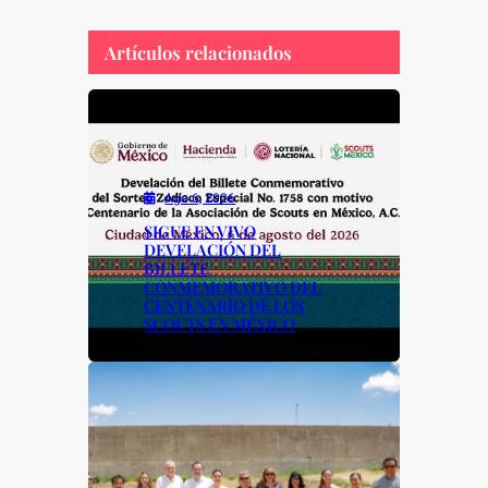
c
at
p
ar
e
s
y
e
Artículos relacionados
b
A
Li
o
p
n
o
p
k
k
Ago 6, 2026
SIGUE EN VIVO
DEVELACIÓN DEL
BILLETE
CONMEMORATIVO DEL
CENTENARIO DE LOS
SCOUTS EN MÉXICO