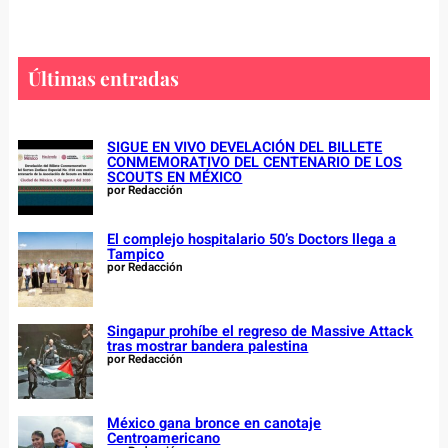
a
r
c
Últimas entradas
h
SIGUE EN VIVO DEVELACIÓN DEL BILLETE
CONMEMORATIVO DEL CENTENARIO DE LOS
SCOUTS EN MÉXICO
por Redacción
El complejo hospitalario 50’s Doctors llega a
Tampico
por Redacción
Singapur prohíbe el regreso de Massive Attack
tras mostrar bandera palestina
por Redacción
México gana bronce en canotaje
Centroamericano