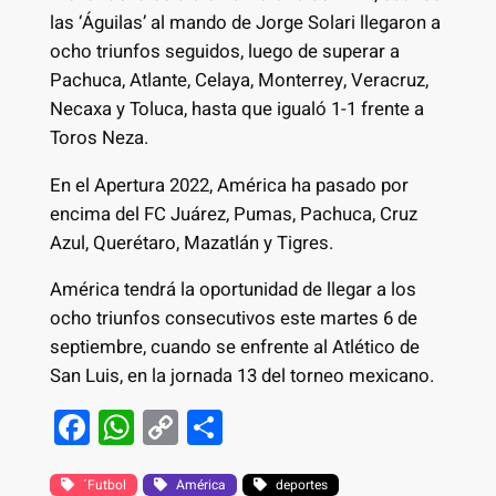
las ‘Águilas’ al mando de Jorge Solari llegaron a
ocho triunfos seguidos, luego de superar a
Pachuca, Atlante, Celaya, Monterrey, Veracruz,
Necaxa y Toluca, hasta que igualó 1-1 frente a
Toros Neza.
En el Apertura 2022, América ha pasado por
encima del FC Juárez, Pumas, Pachuca, Cruz
Azul, Querétaro, Mazatlán y Tigres.
América tendrá la oportunidad de llegar a los
ocho triunfos consecutivos este martes 6 de
septiembre, cuando se enfrente al Atlético de
San Luis, en la jornada 13 del torneo mexicano.
F
W
C
S
a
h
o
h
´Futbol
América
deportes