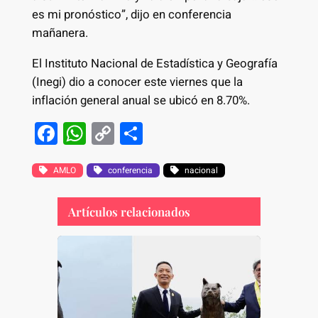
es mi pronóstico”, dijo en conferencia
mañanera.
El Instituto Nacional de Estadística y Geografía
(Inegi) dio a conocer este viernes que la
inflación general anual se ubicó en 8.70%.
F
W
C
S
a
h
o
h
c
at
p
ar
AMLO
conferencia
nacional
e
s
y
e
Artículos relacionados
b
A
Li
o
p
n
o
p
k
k