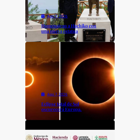
Ago 7, 2026
Homenajean a Hachiko con
una nueva estatua
Ago 7, 2026
Eclipse total de Sol
oscurecerá Europa.