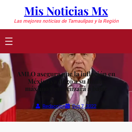
Saltar
Mis Noticias Mx
al
contenido
Las mejores noticias de Tamaulipas y la Región
AMLO asegura que la inflación en
México ya llegó a su límite
máximo y comenzará a bajar
Redaccion
Oct 7, 2022