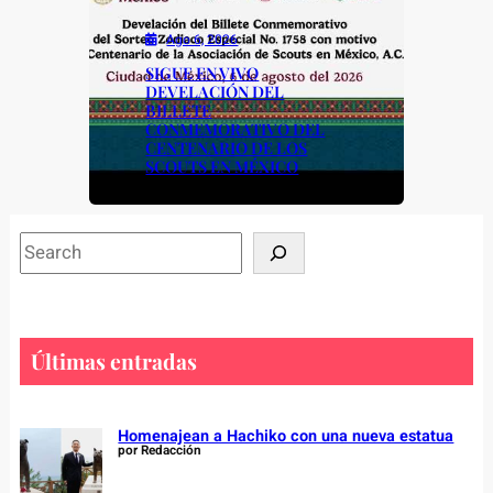
Ago 6, 2026
SIGUE EN VIVO
DEVELACIÓN DEL
BILLETE
CONMEMORATIVO DEL
CENTENARIO DE LOS
SCOUTS EN MÉXICO
S
e
a
r
c
Últimas entradas
h
Homenajean a Hachiko con una nueva estatua
por Redacción