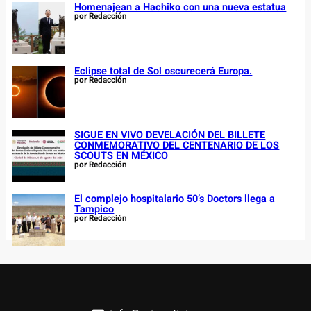
Homenajean a Hachiko con una nueva estatua
por Redacción
Eclipse total de Sol oscurecerá Europa.
por Redacción
SIGUE EN VIVO DEVELACIÓN DEL BILLETE
CONMEMORATIVO DEL CENTENARIO DE LOS
SCOUTS EN MÉXICO
por Redacción
El complejo hospitalario 50’s Doctors llega a
Tampico
por Redacción