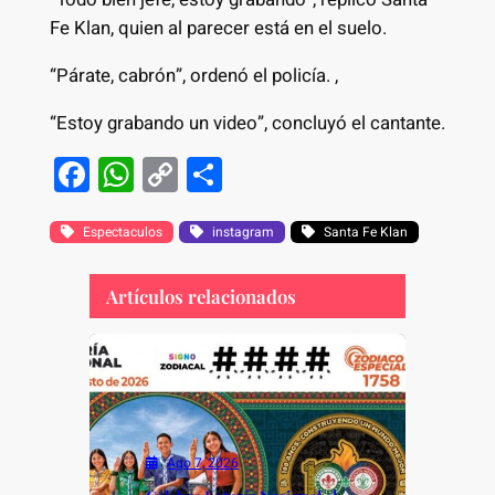
Fe Klan, quien al parecer está en el suelo.
“Párate, cabrón”, ordenó el policía. ,
“Estoy grabando un video”, concluyó el cantante.
F
W
C
S
a
h
o
h
c
at
p
ar
Espectaculos
instagram
Santa Fe Klan
e
s
y
e
Artículos relacionados
b
A
Li
o
p
n
o
p
k
k
Ago 7, 2026