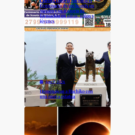
Celebra Lotería Nacional el
Centenario de los Scouts en
México y su historia de
formación en niñas, niños y
jóvenes
Ago 7, 2026
Homenajean a Hachiko con
una nueva estatua