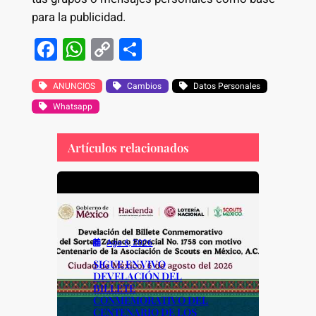
para la publicidad.
F
W
C
S
a
h
o
h
c
at
p
ar
ANUNCIOS
Cambios
Datos Personales
Whatsapp
e
s
y
e
b
A
Li
Artículos relacionados
o
p
n
o
p
k
k
Ago 6, 2026
SIGUE EN VIVO
DEVELACIÓN DEL
BILLETE
CONMEMORATIVO DEL
CENTENARIO DE LOS