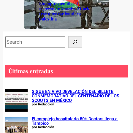
Singapur prohíbe el
regreso de Massive Attack
tras mostrar bandera
palestina
S
e
a
r
c
Últimas entradas
h
SIGUE EN VIVO DEVELACIÓN DEL BILLETE
CONMEMORATIVO DEL CENTENARIO DE LOS
SCOUTS EN MÉXICO
por Redacción
El complejo hospitalario 50’s Doctors llega a
Tampico
por Redacción