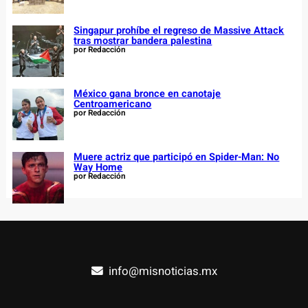
Singapur prohíbe el regreso de Massive Attack
tras mostrar bandera palestina
por Redacción
México gana bronce en canotaje
Centroamericano
por Redacción
Muere actriz que participó en Spider-Man: No
Way Home
por Redacción
info@misnoticias.mx