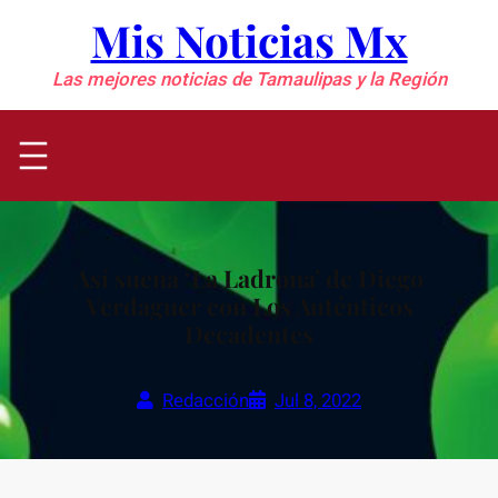
Saltar
Mis Noticias Mx
al
contenido
Las mejores noticias de Tamaulipas y la Región
Así suena ‘La Ladrona’ de Diego
Verdaguer con Los Auténticos
Decadentes
Redacción
Jul 8, 2022