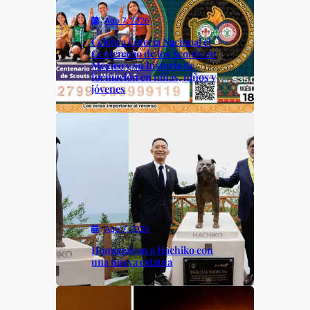
Ago 7, 2026
Celebra Lotería Nacional el
Centenario de los Scouts en
México y su historia de
formación en niñas, niños y
jóvenes
Ago 7, 2026
Homenajean a Hachiko con
una nueva estatua