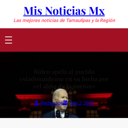
Saltar
Mis Noticias Mx
al
contenido
Las mejores noticias de Tamaulipas y la Región
Biden apela al pueblo
estadounidense en su lucha por
«el alma de la nación»
Redaccion
Sep 2, 2022