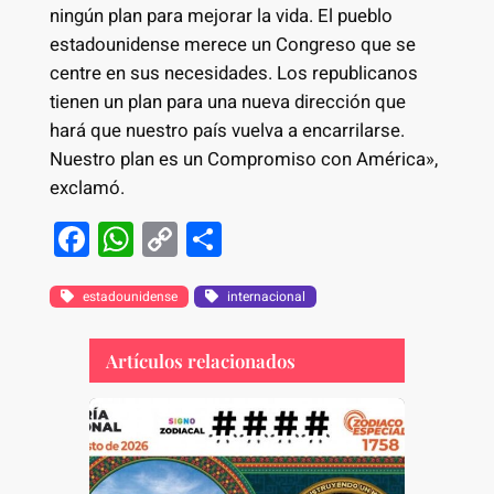
ningún plan para mejorar la vida. El pueblo
estadounidense merece un Congreso que se
centre en sus necesidades. Los republicanos
tienen un plan para una nueva dirección que
hará que nuestro país vuelva a encarrilarse.
Nuestro plan es un Compromiso con América»,
exclamó.
F
W
C
S
a
h
o
h
c
at
p
ar
estadounidense
internacional
e
s
y
e
Artículos relacionados
b
A
Li
o
p
n
o
p
k
k