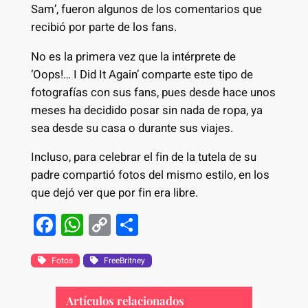
Sam’, fueron algunos de los comentarios que
recibió por parte de los fans.
No es la primera vez que la intérprete de
‘Oops!… I Did It Again’ comparte este tipo de
fotografías con sus fans, pues desde hace unos
meses ha decidido posar sin nada de ropa, ya
sea desde su casa o durante sus viajes.
Incluso, para celebrar el fin de la tutela de su
padre compartió fotos del mismo estilo, en los
que dejó ver que por fin era libre.
F
W
C
S
a
h
o
h
c
at
p
ar
Fotos
FreeBritney
e
s
y
e
Artículos relacionados