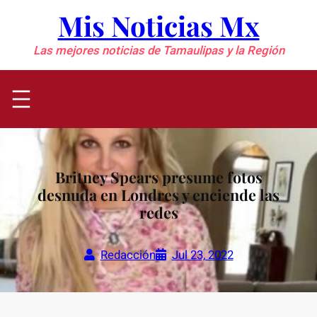
Saltar
Mis Noticias Mx
al
contenido
Las mejores noticias de Tamaulipas y la Región
Britney Spears presume fotos
desnuda en Londres y enciende las
redes
Redacción
Jul 23, 2022