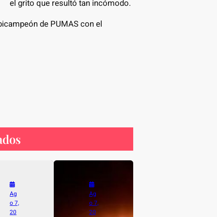
el grito que resultó tan incómodo.
l bicampeón de PUMAS con el
ados
Ag
Ag
o 7,
o 7,
20
20