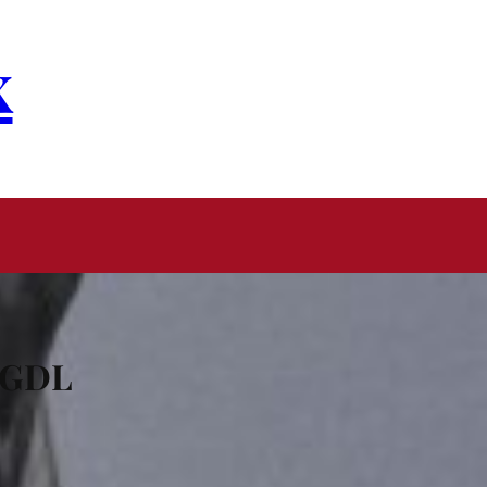
x
 GDL