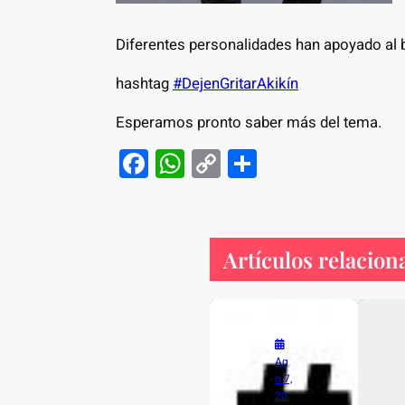
Diferentes personalidades han apoyado a
hashtag
#DejenGritarAkikín
Esperamos pronto saber más del tema.
F
W
C
S
a
h
o
h
c
at
p
ar
e
s
y
e
Artículos relacion
b
A
Li
o
p
n
o
p
k
k
Ag
o 7,
20