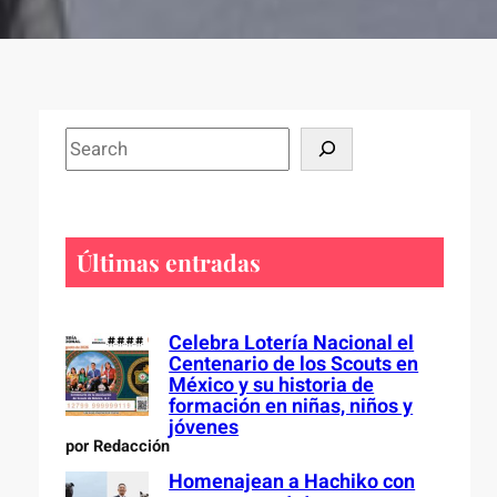
S
e
a
r
c
Últimas entradas
h
Celebra Lotería Nacional el
Centenario de los Scouts en
México y su historia de
formación en niñas, niños y
jóvenes
por Redacción
Homenajean a Hachiko con