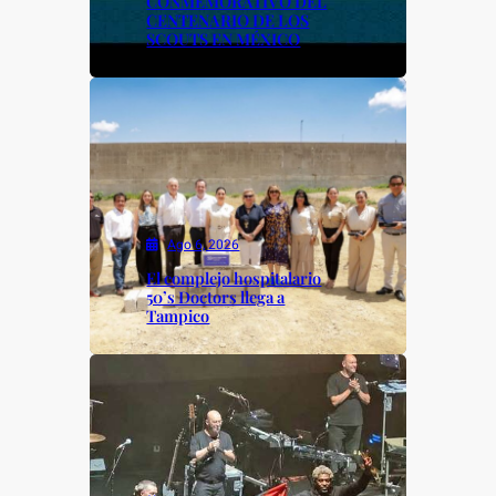
CONMEMORATIVO DEL
CENTENARIO DE LOS
SCOUTS EN MÉXICO
Ago 6, 2026
El complejo hospitalario
50’s Doctors llega a
Tampico