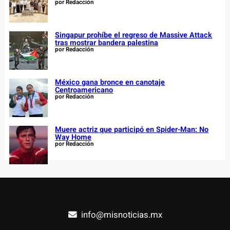
por Redacción
Singapur prohíbe el regreso de Massive Attack
tras mostrar bandera palestina
por Redacción
México gana bronce en canotaje
Centroamericano
por Redacción
Muere actriz que participó en Spider-Man: No
Way Home
por Redacción
info@misnoticias.mx