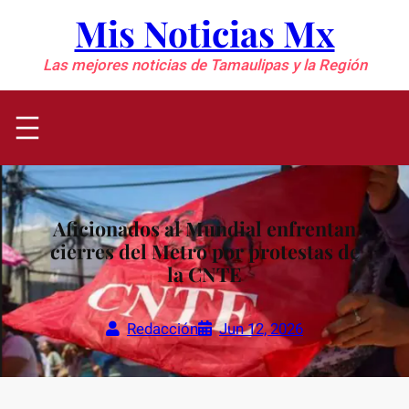
Saltar
Mis Noticias Mx
al
contenido
Las mejores noticias de Tamaulipas y la Región
Aficionados al Mundial enfrentan
cierres del Metro por protestas de
la CNTE
Redacción
Jun 12, 2026