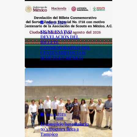
o
p
k
k
Ago 6, 2026
SIGUE EN VIVO
DEVELACIÓN DEL
BILLETE
CONMEMORATIVO DEL
CENTENARIO DE LOS
SCOUTS EN MÉXICO
Ago 6, 2026
El complejo hospitalario
50’s Doctors llega a
Tampico