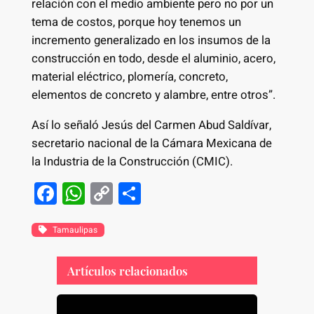
relación con el medio ambiente pero no por un
tema de costos, porque hoy tenemos un
incremento generalizado en los insumos de la
construcción en todo, desde el aluminio, acero,
material eléctrico, plomería, concreto,
elementos de concreto y alambre, entre otros”.
Así lo señaló Jesús del Carmen Abud Saldívar,
secretario nacional de la Cámara Mexicana de
la Industria de la Construcción (CMIC).
F
W
C
S
a
h
o
h
c
at
p
ar
Tamaulipas
e
s
y
e
Artículos relacionados
b
A
Li
o
p
n