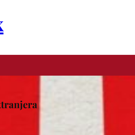
x
xtranjera