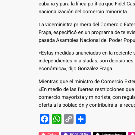
cubana y para la línea política que Fidel Ca
nacionalización del comercio minorista.
La viceministra primera del Comercio Exteri
Fraga, especificó en un programa de televis
pasada Asamblea Nacional del Poder Popul
«Estas medidas anunciadas en la reciente 
independientes ni aisladas, son decisiones
económica», dijo González Fraga.
Mientras que el ministro de Comercio Exteri
«En medio de las fuertes restricciones que 
comercio mayorista y minorista, con regulac
oferta a la población y contribuirá a la recu
F
W
C
S
a
h
o
h
Cuba
ECONOMIA
internacional