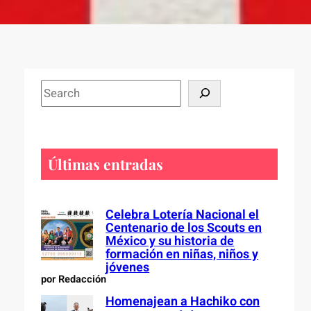
S
e
a
r
c
Últimas entradas
h
Celebra Lotería Nacional el
Centenario de los Scouts en
México y su historia de
formación en niñas, niños y
jóvenes
por Redacción
Homenajean a Hachiko con