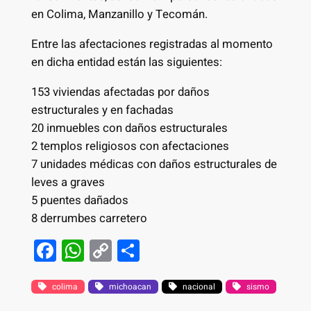
en Colima, Manzanillo y Tecomán.
Entre las afectaciones registradas al momento
en dicha entidad están las siguientes:
153 viviendas afectadas por daños
estructurales y en fachadas
20 inmuebles con daños estructurales
2 templos religiosos con afectaciones
7 unidades médicas con daños estructurales de
leves a graves
5 puentes dañados
8 derrumbes carretero
F
W
C
S
a
h
o
h
c
at
p
ar
colima
michoacan
nacional
sismo