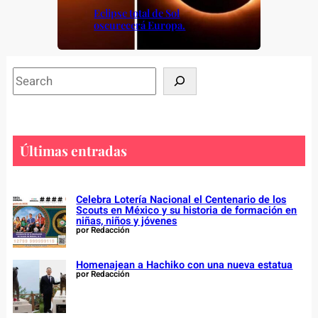
Eclipse total de Sol
oscurecerá Europa.
S
e
a
r
c
Últimas entradas
h
Celebra Lotería Nacional el Centenario de los
Scouts en México y su historia de formación en
niñas, niños y jóvenes
por Redacción
Homenajean a Hachiko con una nueva estatua
por Redacción