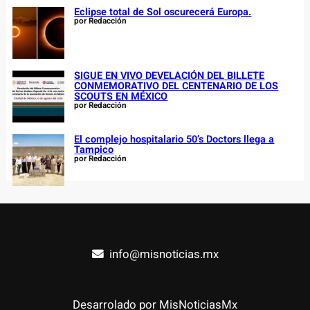
Eclipse total de Sol oscurecerá Europa.
por Redacción
SIGUE EN VIVO DEVELACIÓN DEL BILLETE
CONMEMORATIVO DEL CENTENARIO DE LOS
SCOUTS EN MÉXICO
por Redacción
El complejo hospitalario 50’s Doctors llega a
Tampico
por Redacción
info@misnoticias.mx
Desarrolado por MisNoticiasMx