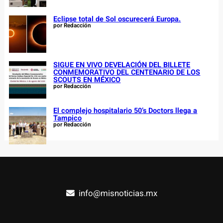
Eclipse total de Sol oscurecerá Europa.
por Redacción
SIGUE EN VIVO DEVELACIÓN DEL BILLETE
CONMEMORATIVO DEL CENTENARIO DE LOS
SCOUTS EN MÉXICO
por Redacción
El complejo hospitalario 50’s Doctors llega a
Tampico
por Redacción
info@misnoticias.mx