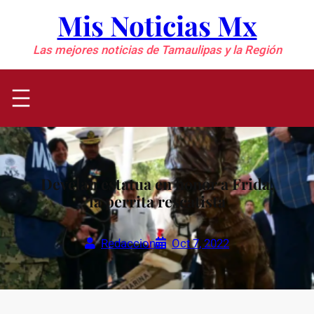
Saltar
Mis Noticias Mx
al
contenido
Las mejores noticias de Tamaulipas y la Región
Develan estatua en honor a Frida,
la perrita rescatista
Redaccion
Oct 7, 2022