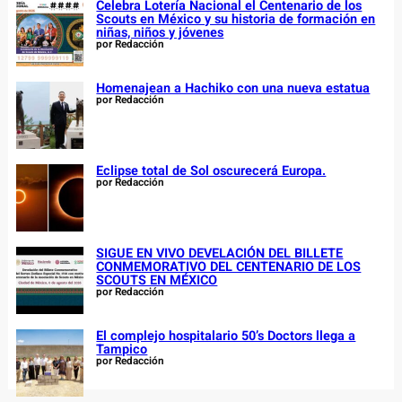
Celebra Lotería Nacional el Centenario de los
Scouts en México y su historia de formación en
niñas, niños y jóvenes
por Redacción
Homenajean a Hachiko con una nueva estatua
por Redacción
Eclipse total de Sol oscurecerá Europa.
por Redacción
SIGUE EN VIVO DEVELACIÓN DEL BILLETE
CONMEMORATIVO DEL CENTENARIO DE LOS
SCOUTS EN MÉXICO
por Redacción
El complejo hospitalario 50’s Doctors llega a
Tampico
por Redacción