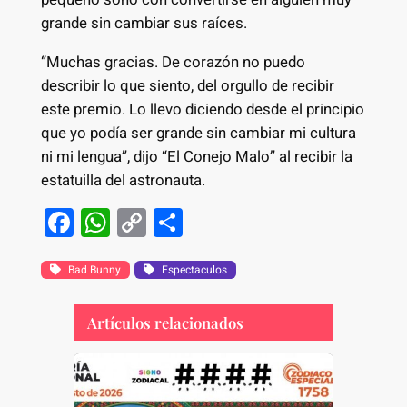
grande sin cambiar sus raíces.
“Muchas gracias. De corazón no puedo
describir lo que siento, del orgullo de recibir
este premio. Lo llevo diciendo desde el principio
que yo podía ser grande sin cambiar mi cultura
ni mi lengua”, dijo “El Conejo Malo” al recibir la
estatuilla del astronauta.
F
W
C
S
a
h
o
h
c
at
p
ar
Bad Bunny
Espectaculos
e
s
y
e
Artículos relacionados
b
A
Li
o
p
n
o
p
k