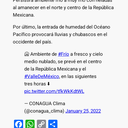
Persistirá ambiente frío a muy frío con heladas
al amanecer en el norte y centro de la República
Mexicana.
Por último, la entrada de humedad del Océano
Pacífico provocará lluvias y chubascos en el
occidente del país.
🥶 Ambiente de
#Frío
a fresco y cielo
medio nublado, se prevé en el centro
de la República Mexicana y el
#ValleDeMéxico
, en las siguientes
tres horas ⬇️
pic.twitter.com/tfkWkKdtWL
— CONAGUA Clima
(@conagua_clima)
January 25, 2022
F
W
C
S