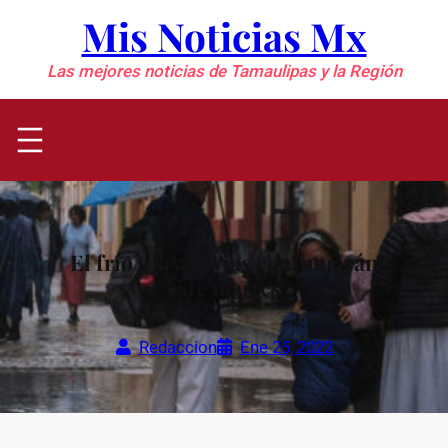
Saltar
Mis Noticias Mx
al
contenido
Las mejores noticias de Tamaulipas y la Región
El frío y las lluvias continuarán
este martes
Redaccion
Ene 25, 2022