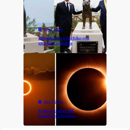
Ago 7, 2026
Homenajean a Hachiko con
una nueva estatua
Ago 7, 2026
Eclipse total de Sol
oscurecerá Europa.