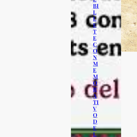
BI
L
L
E
T
E
C
O
N
M
E
M
O
R
A
TI
V
O
D
E
L