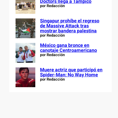
Doctors llega a Tampico
por Redacción
Singapur prohíbe el regreso
de Massive Attack tras
mostrar bandera palestina
por Redacción
México gana bronce en
canotaje Centroamericano
por Redacción
Muere actriz que participó en
Spider-Man: No Way Home
por Redacción