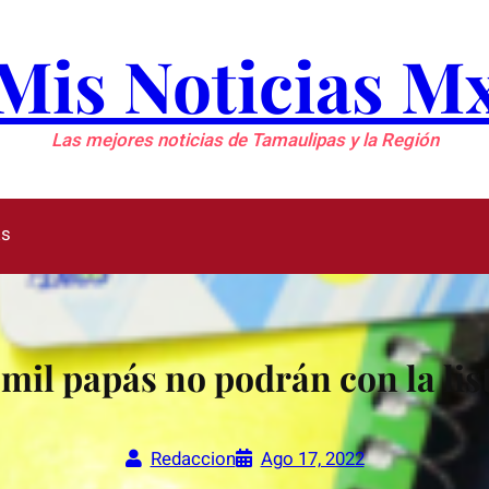
Mis Noticias M
Las mejores noticias de Tamaulipas y la Región
as
il papás no podrán con la list
Redaccion
Ago 17, 2022