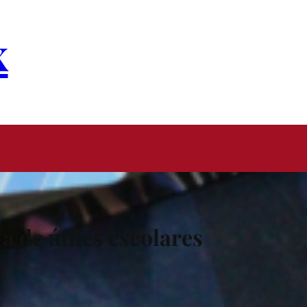
x
a de útiles escolares