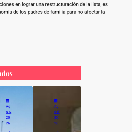
iones en lograr una restructuración de la lista, es
omía de los padres de familia para no afectar la
ados
Ag
Ag
o 6,
o 6,
20
20
26
26