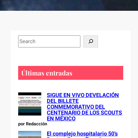
S
e
a
r
c
Últimas entradas
h
SIGUE EN VIVO DEVELACIÓN
DEL BILLETE
CONMEMORATIVO DEL
CENTENARIO DE LOS SCOUTS
EN MÉXICO
por Redacción
El complejo hospitalario 50’s