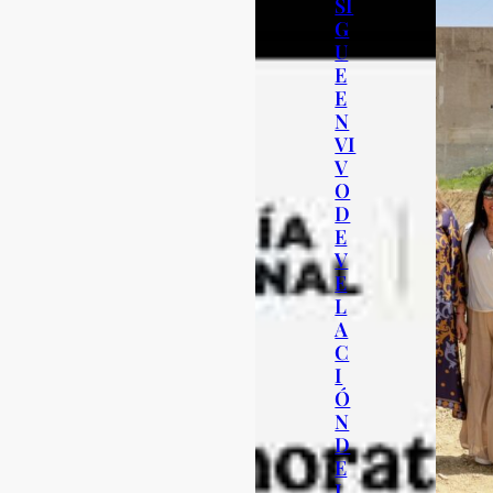
SI
G
U
E
E
N
VI
V
O
D
E
V
E
L
A
C
I
Ó
N
D
E
L