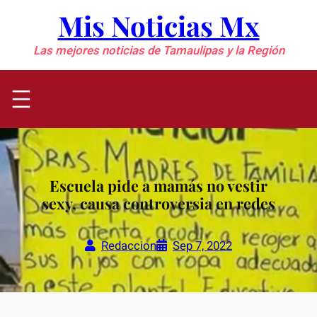
Saltar
Mis Noticias Mx
al
contenido
Las mejores noticias de Tamaulipas y la Región
Escuela pide a mamás no vestir
sexy, causa controversia en redes
Redaccion
Sep 7, 2022