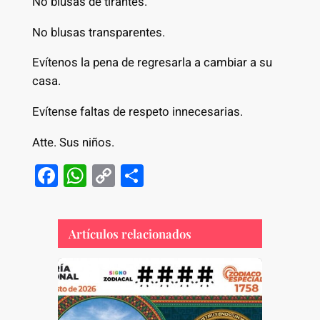
No blusas de tirantes.
No blusas transparentes.
Evítenos la pena de regresarla a cambiar a su
casa.
Evítense faltas de respeto innecesarias.
Atte. Sus niños.
F
W
C
S
a
h
o
h
c
at
p
ar
Artículos relacionados
e
s
y
e
b
A
Li
o
p
n
o
p
k