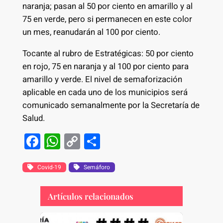
naranja; pasan al 50 por ciento en amarillo y al
75 en verde, pero si permanecen en este color
un mes, reanudarán al 100 por ciento.
Tocante al rubro de Estratégicas: 50 por ciento
en rojo, 75 en naranja y al 100 por ciento para
amarillo y verde. El nivel de semaforización
aplicable en cada uno de los municipios será
comunicado semanalmente por la Secretaría de
Salud.
F
W
C
S
a
h
o
h
c
at
p
ar
Covid-19
Semáforo
e
s
y
e
Artículos relacionados
b
A
Li
o
p
n