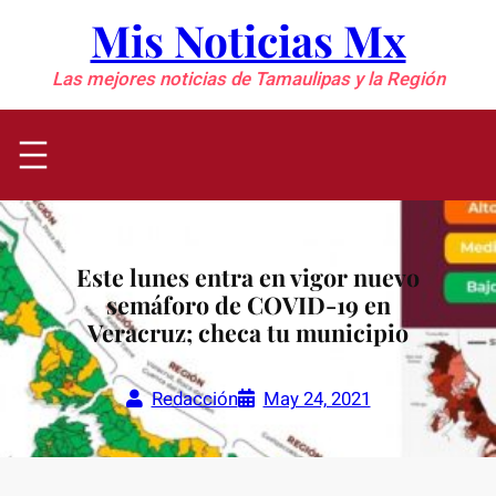
Saltar
Mis Noticias Mx
al
contenido
Las mejores noticias de Tamaulipas y la Región
Este lunes entra en vigor nuevo
semáforo de COVID-19 en
Veracruz; checa tu municipio
Redacción
May 24, 2021