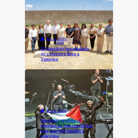
Ago 6, 2026
El complejo hospitalario
50’s Doctors llega a
Tampico
Ago 6, 2026
Singapur prohíbe el
regreso de Massive Attack
tras mostrar bandera
palestina