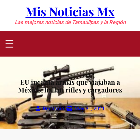
Saltar
Mis Noticias Mx
al
contenido
Las mejores noticias de Tamaulipas y la Región
EU incauta armas que viajaban a
México; hallan rifles y cargadores
Redacción
May 31, 2021