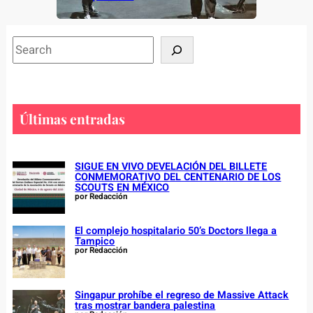
S
e
a
r
c
Últimas entradas
h
SIGUE EN VIVO DEVELACIÓN DEL BILLETE
CONMEMORATIVO DEL CENTENARIO DE LOS
SCOUTS EN MÉXICO
por Redacción
El complejo hospitalario 50’s Doctors llega a
Tampico
por Redacción
Singapur prohíbe el regreso de Massive Attack
tras mostrar bandera palestina