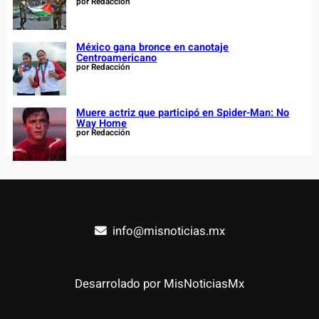
por Redacción
México gana bronce en canotaje
Centroamericano
por Redacción
Muere actriz que participó en Spider-Man: No
Way Home
por Redacción
info@misnoticias.mx
Desarrolado por MisNoticiasMx