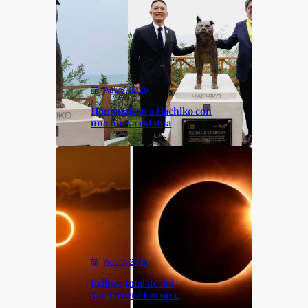
Ago 7, 2026
Homenajean a Hachiko con
una nueva estatua
Ago 7, 2026
Eclipse total de Sol
oscurecerá Europa.