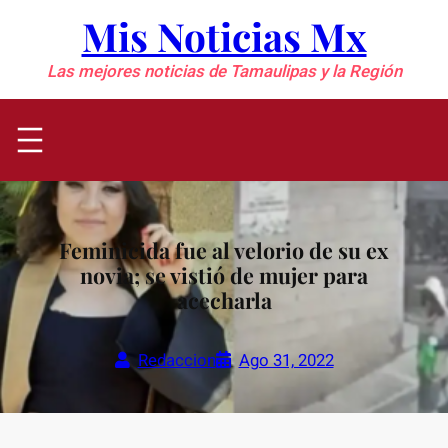
Saltar
Mis Noticias Mx
al
contenido
Las mejores noticias de Tamaulipas y la Región
Feminicida fue al velorio de su ex
novia; se vistió de mujer para
acecharla
Redaccion
Ago 31, 2022