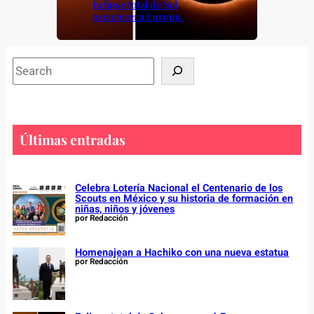
Eclipse total de Sol
oscurecerá Europa.
S
e
a
r
c
Últimas entradas
h
Celebra Lotería Nacional el Centenario de los
Scouts en México y su historia de formación en
niñas, niños y jóvenes
por Redacción
Homenajean a Hachiko con una nueva estatua
por Redacción