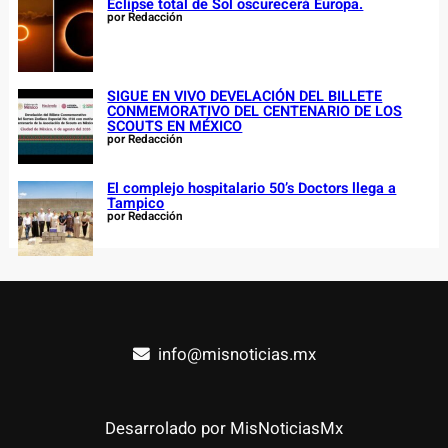
Eclipse total de Sol oscurecerá Europa.
por Redacción
SIGUE EN VIVO DEVELACIÓN DEL BILLETE
CONMEMORATIVO DEL CENTENARIO DE LOS
SCOUTS EN MÉXICO
por Redacción
El complejo hospitalario 50’s Doctors llega a
Tampico
por Redacción
info@misnoticias.mx
Desarrolado por MisNoticiasMx