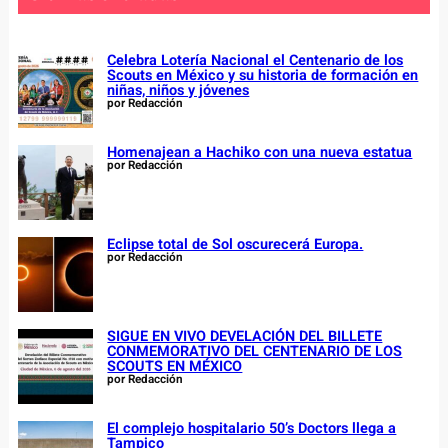
h
Celebra Lotería Nacional el Centenario de los
Scouts en México y su historia de formación en
niñas, niños y jóvenes
por Redacción
Homenajean a Hachiko con una nueva estatua
por Redacción
Eclipse total de Sol oscurecerá Europa.
por Redacción
SIGUE EN VIVO DEVELACIÓN DEL BILLETE
CONMEMORATIVO DEL CENTENARIO DE LOS
SCOUTS EN MÉXICO
por Redacción
El complejo hospitalario 50’s Doctors llega a
Tampico