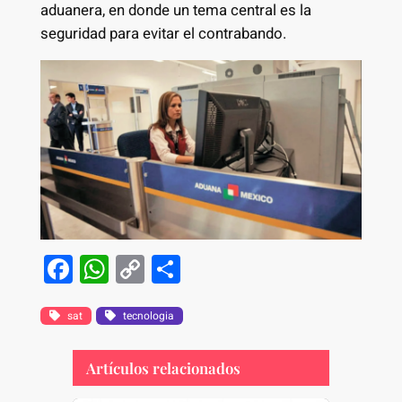
aduanera, en donde un tema central es la
seguridad para evitar el contrabando.
F
W
C
S
a
h
o
h
c
at
p
ar
sat
tecnologia
e
s
y
e
Artículos relacionados
b
A
Li