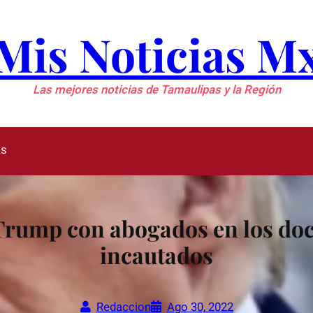
Mis Noticias M
Las mejores noticias de Tamaulipas y la Región
as
Trump con abogados en los do
incautados
Redaccion
Ago 30, 2022