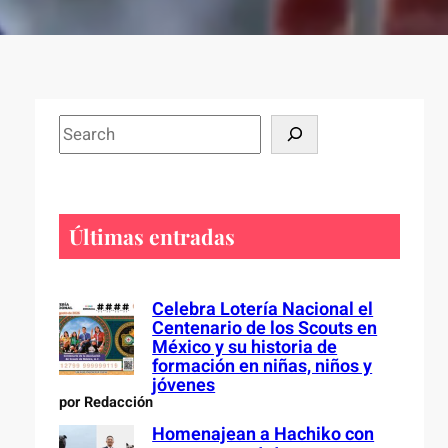
S
e
a
r
c
Últimas entradas
h
Celebra Lotería Nacional el
Centenario de los Scouts en
México y su historia de
formación en niñas, niños y
jóvenes
por Redacción
Homenajean a Hachiko con