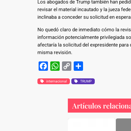
Los abogados de Trump también han pedid
revisar el material incautado y la jueza fed
inclinaba a conceder su solicitud en espera
No quedó claro de inmediato cómo la revis
información potencialmente privilegiada 
afectaría la solicitud del expresidente par
misma revisión.
F
W
C
S
a
h
o
h
c
at
p
ar
internacional
TRUMP
e
s
y
e
b
A
Li
Artículos relacion
o
p
n
o
p
k