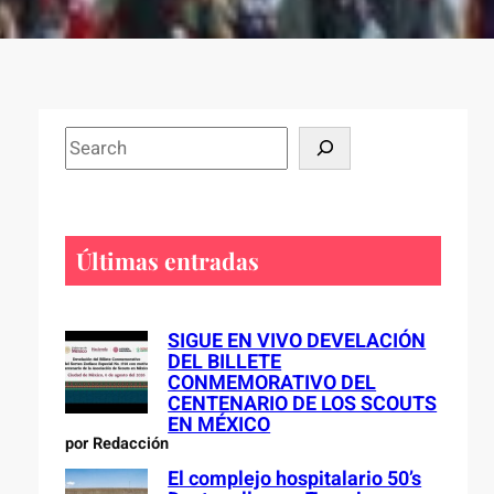
S
e
a
r
c
Últimas entradas
h
SIGUE EN VIVO DEVELACIÓN
DEL BILLETE
CONMEMORATIVO DEL
CENTENARIO DE LOS SCOUTS
EN MÉXICO
por Redacción
El complejo hospitalario 50’s