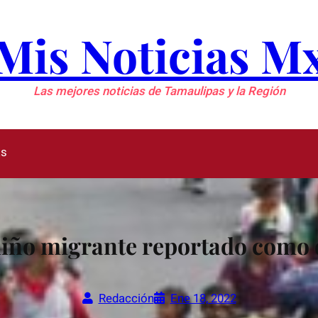
Mis Noticias M
Las mejores noticias de Tamaulipas y la Región
as
niño migrante reportado como 
Redacción
Ene 18, 2022