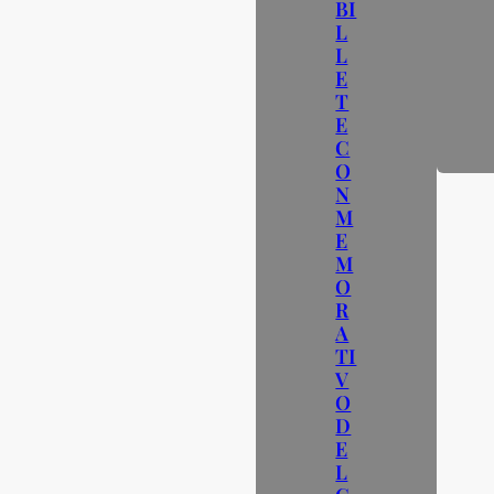
BI
L
L
E
T
E
C
O
N
M
E
M
O
R
A
TI
V
O
D
E
L