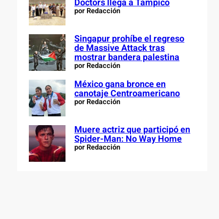
Doctors llega a Tampico
por Redacción
Singapur prohíbe el regreso
de Massive Attack tras
mostrar bandera palestina
por Redacción
México gana bronce en
canotaje Centroamericano
por Redacción
Muere actriz que participó en
Spider-Man: No Way Home
por Redacción