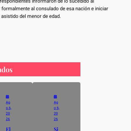
rrespondientes informaron de lo sucedido al
ar formalmente al consulado de esa nación e iniciar
 asistido del menor de edad.
ados
Ag
Ag
o 6,
o 6,
20
20
26
26
El
Si