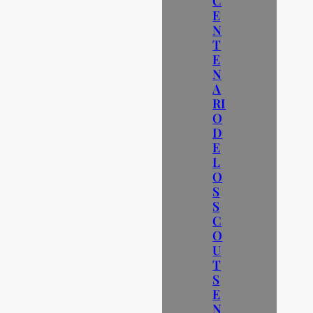
C
E
N
T
E
N
A
RI
O
D
E
L
O
S
S
C
O
U
T
S
E
N