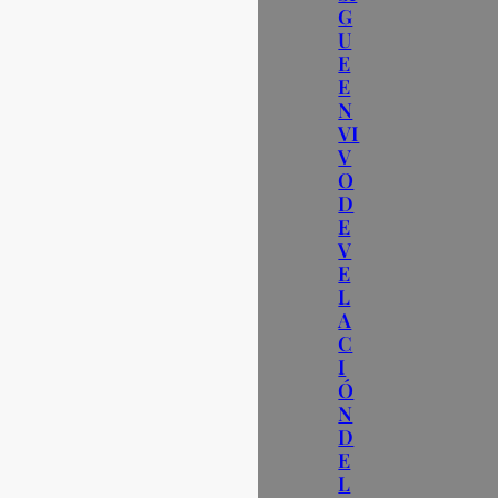
G
U
E
E
N
VI
V
O
D
E
V
E
L
A
C
I
Ó
N
D
E
L