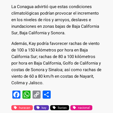
La Conagua advirtió que estas condiciones
climatológicas podrían provocar el incremento
en los niveles de ríos y arroyos, deslaves e
inundaciones en zonas bajas de Baja California
Sur, Baja California y Sonora.
Además, Kay podría favorecer rachas de viento
de 100 a 150 kilómetros por hora en Baja
California Sur; rachas de 80 a 100 kilómetros
por hora en Baja California, Golfo de California y
costas de Sonora y Sinaloa; así como rachas de
viento de 60 a 80 km/h en costas de Nayarit,
Colima y Jalisco.
F
W
C
S
a
h
o
h
c
at
p
ar
huracan
kay
lluvias
nacional