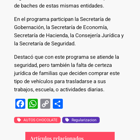
de baches de estas mismas entidades.
En el programa participan la Secretaría de
Gobernación, la Secretaría de Economía,
Secretaría de Hacienda, la Consejería Jurídica y
la Secretaría de Seguridad.
Destacó que con este programa se atiende la
seguridad, pero también la falta de certeza
jurídica de familias que deciden comprar este
tipo de vehículos para trasladarse a sus
trabajos, escuela, o actividades diarias.
F
W
C
S
a
h
o
h
c
at
p
ar
AUTOS CHOCOLATE
Regularizacion
e
s
y
e
Artículos relacionados