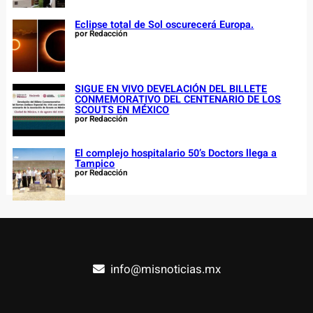
Eclipse total de Sol oscurecerá Europa.
por Redacción
SIGUE EN VIVO DEVELACIÓN DEL BILLETE
CONMEMORATIVO DEL CENTENARIO DE LOS
SCOUTS EN MÉXICO
por Redacción
El complejo hospitalario 50’s Doctors llega a
Tampico
por Redacción
info@misnoticias.mx