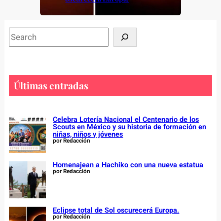
S
e
a
r
c
Últimas entradas
h
Celebra Lotería Nacional el Centenario de los
Scouts en México y su historia de formación en
niñas, niños y jóvenes
por Redacción
Homenajean a Hachiko con una nueva estatua
por Redacción
Eclipse total de Sol oscurecerá Europa.
por Redacción