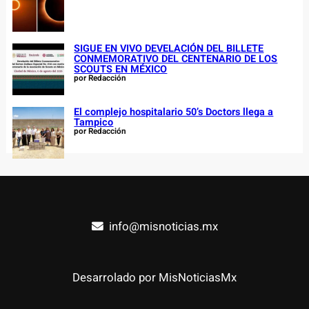
SIGUE EN VIVO DEVELACIÓN DEL BILLETE
CONMEMORATIVO DEL CENTENARIO DE LOS
SCOUTS EN MÉXICO
por Redacción
El complejo hospitalario 50’s Doctors llega a
Tampico
por Redacción
info@misnoticias.mx
Desarrolado por MisNoticiasMx