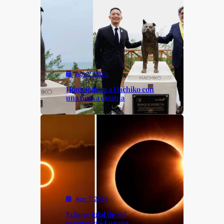
Ago 7, 2026
Homenajean a Hachiko con
una nueva estatua
Ago 7, 2026
Eclipse total de Sol
oscurecerá Europa.